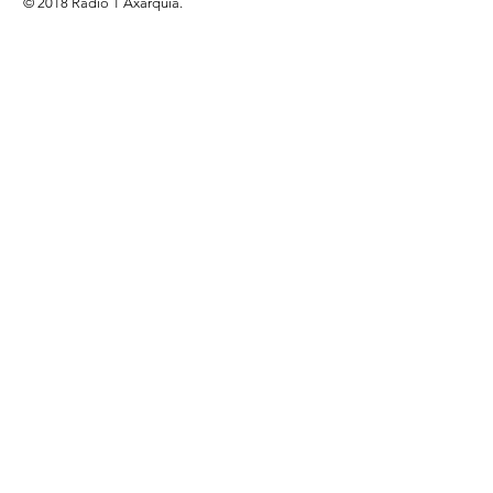
© 2018 Radio 1 Axarquía.